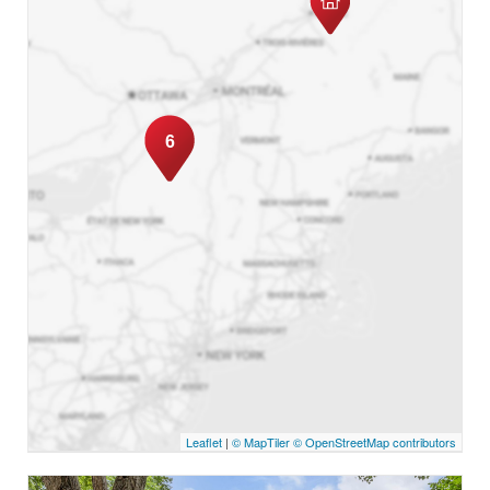
6
Leaflet
|
© MapTiler
© OpenStreetMap contributors