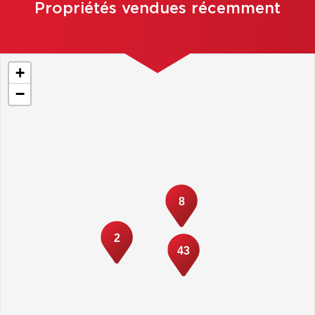
Propriétés vendues récemment
+
−
8
2
43