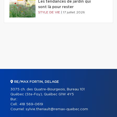
Les tendances de jardin qui
sont là pour rester
STYLE DE VIE
|
17 juillet 2026
RE/MAX FORTIN, DELAGE
3075 ch. des Quatre-Bourgeois, Bureau 101
Québec (Ste-Foy), Québec G1W 4Y5
Bur.:
Cell.:
418 569-0619
Courriel:
sylvie.theriault@remax-quebec.com